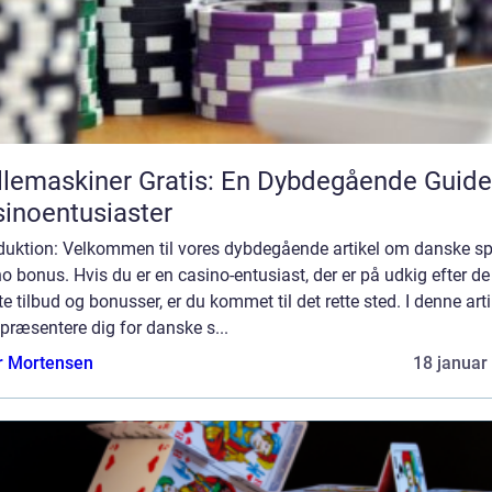
llemaskiner Gratis: En Dybdegående Guide 
inoentusiaster
oduktion: Velkommen til vores dybdegående artikel om danske sp
o bonus. Hvis du er en casino-entusiast, der er på udkig efter de
e tilbud og bonusser, er du kommet til det rette sted. I denne arti
i præsentere dig for danske s...
r Mortensen
18 januar