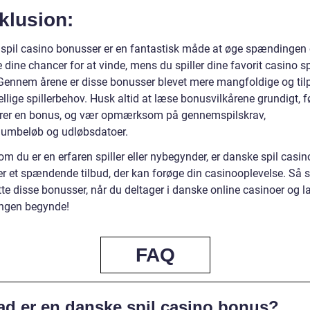
klusion:
spil casino bonusser er en fantastisk måde at øge spændingen
 dine chancer for at vinde, mens du spiller dine favorit casino sp
 Gennem årene er disse bonusser blevet mere mangfoldige og til
kellige spillerbehov. Husk altid at læse bonusvilkårene grundigt, f
rer en bonus, og vær opmærksom på gennemspilskrav,
umbeløb og udløbsdatoer.
m du er en erfaren spiller eller nybegynder, er danske spil casin
r et spændende tilbud, der kan forøge din casinooplevelse. Så s
te disse bonusser, når du deltager i danske online casinoer og l
ngen begynde!
FAQ
ad er en danske spil casino bonus?