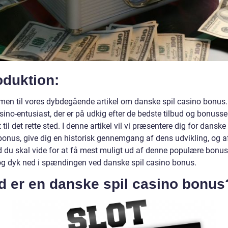
oduktion:
en til vores dybdegående artikel om danske spil casino bonus.
sino-entusiast, der er på udkig efter de bedste tilbud og bonusser
il det rette sted. I denne artikel vil vi præsentere dig for danske 
bonus, give dig en historisk gennemgang af dens udvikling, og a
ad du skal vide for at få mest muligt ud af denne populære bonu
 og dyk ned i spændingen ved danske spil casino bonus.
d er en danske spil casino bonus