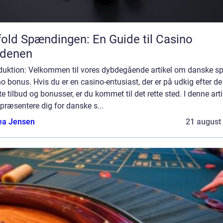
old Spændingen: En Guide til Casino
rdenen
oduktion: Velkommen til vores dybdegående artikel om danske sp
o bonus. Hvis du er en casino-entusiast, der er på udkig efter de
e tilbud og bonusser, er du kommet til det rette sted. I denne arti
i præsentere dig for danske s...
ea Jensen
21 august