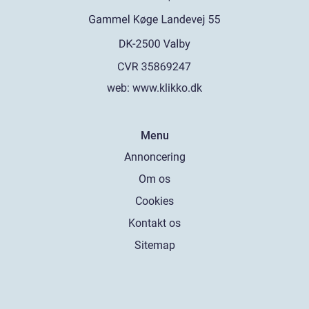
web:
www.klikko.dk
Menu
Annoncering
Om os
Cookies
Kontakt os
Sitemap