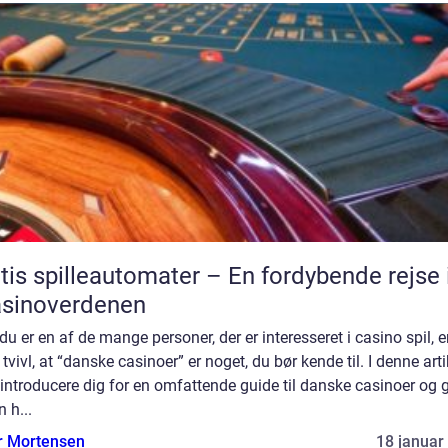
tis spilleautomater – En fordybende rejse 
asinoverdenen
du er en af de mange personer, der er interesseret i casino spil, e
tvivl, at “danske casinoer” er noget, du bør kende til. I denne arti
i introducere dig for en omfattende guide til danske casinoer og 
n h...
r Mortensen
18 januar