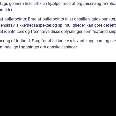
2-tags gennem hele artiklen hjælper med at organisere og fremh
punkter.
af bulletpoints: Brug af bulletpoints til at opstille vigtige punkte
icenskrav, sikkerhedsaspekter og spilmuligheder, kan gøre det lett
at identificere og fremhæve disse oplysninger som featured snip
ering af indhold: Sørg for at inkludere relevante nøgleord og sæ
almindelige i søgninger om danske casinoer.