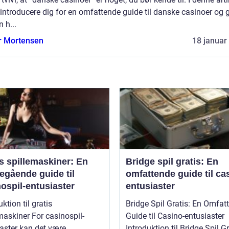
i introducere dig for en omfattende guide til danske casinoer og 
n h...
r Mortensen
18 januar
s spillemaskiner: En
Bridge spil gratis: En
egående guide til
omfattende guide til ca
ospil-entusiaster
entusiaster
uktion til gratis
Bridge Spil Gratis: En Omfat
er For casinospil-
Guide til Casino-entusiaster
aster kan det være
Introduktion til Bridge Spil Gr