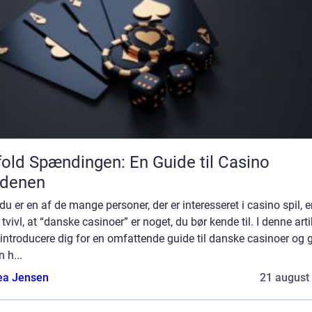
old Spændingen: En Guide til Casino
rdenen
du er en af de mange personer, der er interesseret i casino spil, e
tvivl, at “danske casinoer” er noget, du bør kende til. I denne arti
i introducere dig for en omfattende guide til danske casinoer og 
n h...
ea Jensen
21 august