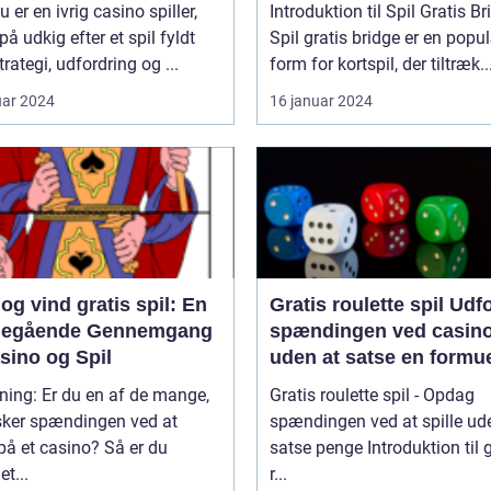
u er en ivrig casino spiller,
Introduktion til Spil Gratis Br
 på udkig efter et spil fyldt
Spil gratis bridge er en popu
rategi, udfordring og ...
form for kortspil, der tiltræk..
uar 2024
16 januar 2024
g vind gratis spil: En
Gratis roulette spil Udforsk
egående Gennemgang
spændingen ved casino
sino og Spil
uden at satse en formu
 en af de mange,
Gratis roulette spil - Opdag
lsker spændingen ved at
spændingen ved at spille ud
 på et casino? Så er du
satse penge Introduktion til gratis
t...
r...