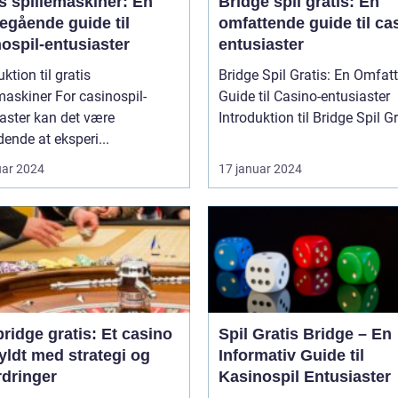
s spillemaskiner: En
Bridge spil gratis: En
egående guide til
omfattende guide til ca
ospil-entusiaster
entusiaster
uktion til gratis
Bridge Spil Gratis: En Omfat
er For casinospil-
Guide til Casino-entusiaster
aster kan det være
Introduktion til Bridge Spil Gr
nde at eksperi...
uar 2024
17 januar 2024
bridge gratis: Et casino
Spil Gratis Bridge – En
fyldt med strategi og
Informativ Guide til
rdringer
Kasinospil Entusiaster