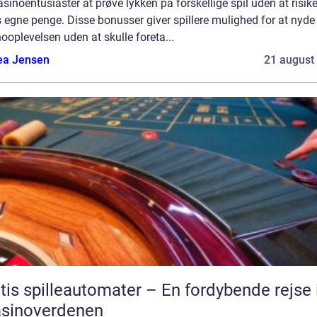
asinoentusiaster at prøve lykken på forskellige spil uden at risik
 egne penge. Disse bonusser giver spillere mulighed for at nyde
ooplevelsen uden at skulle foreta...
ea Jensen
21 august
tis spilleautomater – En fordybende rejse 
asinoverdenen