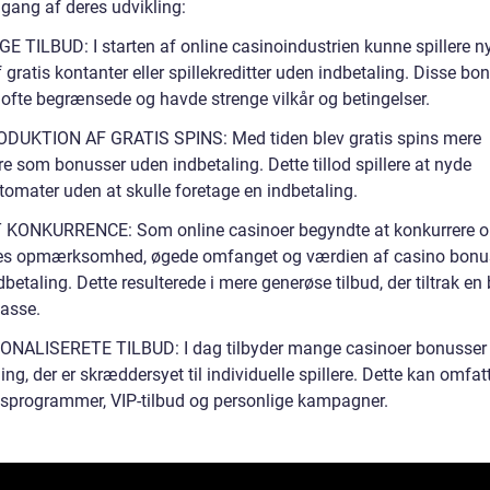
ang af deres udvikling:
IGE TILBUD: I starten af online casinoindustrien kunne spillere 
 gratis kontanter eller spillekreditter uden indbetaling. Disse bo
 ofte begrænsede og havde strenge vilkår og betingelser.
ODUKTION AF GRATIS SPINS: Med tiden blev gratis spins mere
e som bonusser uden indbetaling. Dette tillod spillere at nyde
tomater uden at skulle foretage en indbetaling.
 KONKURRENCE: Som online casinoer begyndte at konkurrere 
nes opmærksomhed, øgede omfanget og værdien af casino bonu
betaling. Dette resulterede i mere generøse tilbud, der tiltrak en
masse.
ONALISERETE TILBUD: I dag tilbyder mange casinoer bonusser
ing, der er skræddersyet til individuelle spillere. Dette kan omfat
etsprogrammer, VIP-tilbud og personlige kampagner.