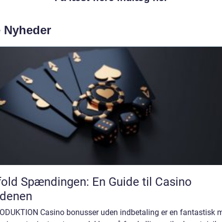
e Nyheder
old Spændingen: En Guide til Casino
rdenen
ODUKTION Casino bonusser uden indbetaling er en fantastisk 