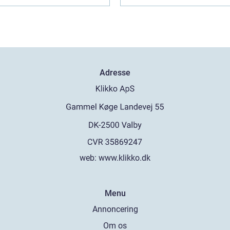
Adresse
web:
www.klikko.dk
Menu
Annoncering
Om os