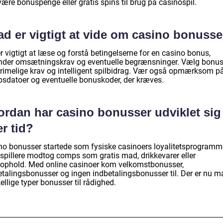
ære bonuspenge eller gratis spins til brug på casinospil.
ad er vigtigt at vide om casino bonusse
r vigtigt at læse og forstå betingelserne for en casino bonus,
nder omsætningskrav og eventuelle begrænsninger. Vælg bonus
rimelige krav og intelligent spilbidrag. Vær også opmærksom p
bsdatoer og eventuelle bonuskoder, der kræves.
ordan har casino bonusser udviklet sig
r tid?
no bonusser startede som fysiske casinoers loyalitetsprogramme
 spillere modtog comps som gratis mad, drikkevarer eller
lophold. Med online casinoer kom velkomstbonusser,
etalingsbonusser og ingen indbetalingsbonusser til. Der er nu 
ellige typer bonusser til rådighed.