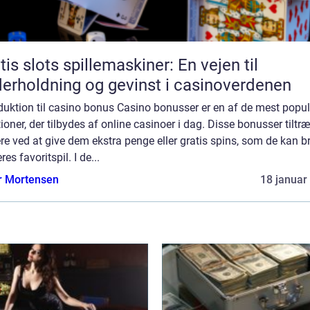
tis slots spillemaskiner: En vejen til
erholdning og gevinst i casinoverdenen
duktion til casino bonus Casino bonusser er en af de mest popu
ioner, der tilbydes af online casinoer i dag. Disse bonusser tiltr
ere ved at give dem ekstra penge eller gratis spins, som de kan b
res favoritspil. I de...
r Mortensen
18 januar