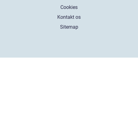
Cookies
Kontakt os
Sitemap