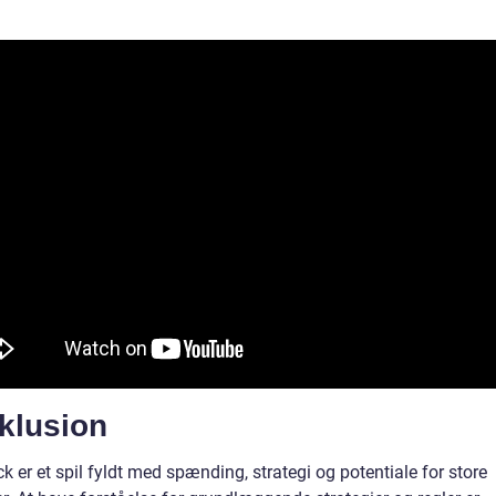
klusion
k er et spil fyldt med spænding, strategi og potentiale for store