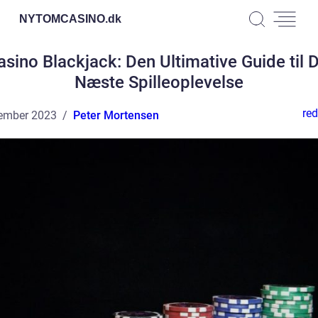
NYTOMCASINO.
dk
asino Blackjack: Den Ultimative Guide til D
Næste Spilleoplevelse
red
ember 2023
Peter Mortensen