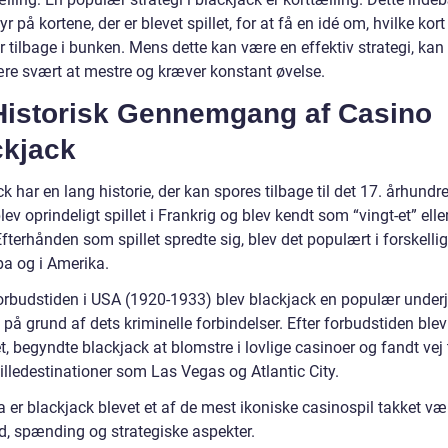
yr på kortene, der er blevet spillet, for at få en idé om, hvilke kort
r tilbage i bunken. Mens dette kan være en effektiv strategi, kan
re svært at mestre og kræver konstant øvelse.
Historisk Gennemgang af Casino
ckjack
k har en lang historie, der kan spores tilbage til det 17. århundr
blev oprindeligt spillet i Frankrig og blev kendt som “vingt-et” eller
Efterhånden som spillet spredte sig, blev det populært i forskelli
pa og i Amerika.
orbudstiden i USA (1920-1933) blev blackjack en populær underj
t på grund af dets kriminelle forbindelser. Efter forbudstiden blev
 begyndte blackjack at blomstre i lovlige casinoer og fandt vej t
illedestinationer som Las Vegas og Atlantic City.
 er blackjack blevet et af de mest ikoniske casinospil takket væ
d, spænding og strategiske aspekter.