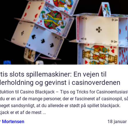
tis slots spillemaskiner: En vejen til
erholdning og gevinst i casinoverdenen
duktion til Casino Blackjack – Tips og Tricks for Casinoentusias
du er en af de mange personer, der er fascineret af casinospil, så
eget sandsynligt, at du allerede er stødt på spillet blackjack.
jack er et af de mest ...
r Mortensen
18 januar