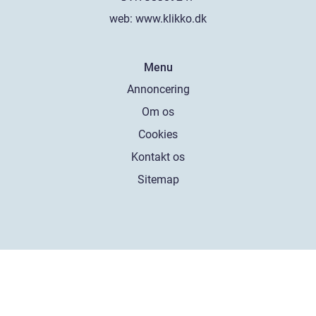
web:
www.klikko.dk
Menu
Annoncering
Om os
Cookies
Kontakt os
Sitemap