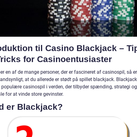
oduktion til Casino Blackjack – Ti
ricks for Casinoentusiaster
er en af de mange personer, der er fascineret af casinospil, så er
ndsynligt, at du allerede er stødt på spillet blackjack. Blackjack 
populære casinospil i verden, der tilbyder spænding, strategi og
le for at vinde store gevinster.
d er Blackjack?